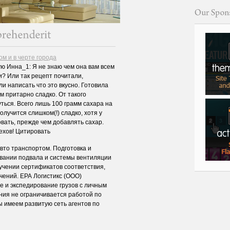
м и в черте города
ую Инна_1: Я не знаю чем она вам всем
и? Или так рецепт почитали,
и написать что это вкусно. Готовила
м притарно сладко. От такого
уться. Всего лишь 100 грамм сахара на
олучится слишком(!) сладко, хотя у
вать, прежде чем добавлять сахар.
пехов! Цитировать
вто транспортом. Подготовка и
овании подвала и системы вентиляции
учении сертификатов соответствия,
чений. ЕРА Логистикс (ООО)
 и экспедирование грузов с личным
ния не ограничивается работой по
 имеем развитую сеть агентов по