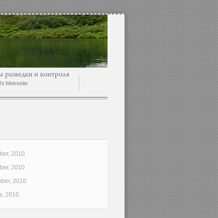
o Metrosite
er, 2010
er, 2010
ber, 2010
s, 2010