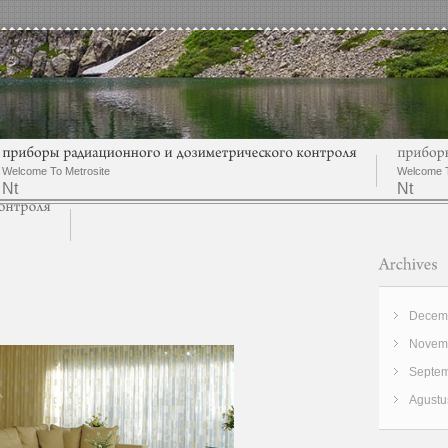
Welcome To Metrosite
Welcome T
Nt
Nt
Decemb
Novemb
Septem
Agustu