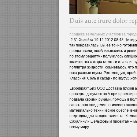
продажа земельных участков за городо
-2 31 Хозяйка 19.12.2012 08:48 Цитир
так понравилась. Вы ее точно готовил
представили, пооблизывались и решил
по этому рецепту - получилось слишко
количества сахара может и ж..а слипн
поллитра жидкости, сомневаюсь, что п
всех разные вкусы. Рекомендую, пробо
Классика! Соль и сахар - по вкусу:) Ус
Еврофрахт.Биз ООО Доставка грузов а
проверка документов А при проектир
подвала своими руками, помощь в пол
санитарно-эпидемиологических заклю
материально техническое обеспечение
подходом для каждого клиента. Компа
Сахалину и шельфовым проектам – мы
всему миру.